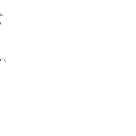
z,
e
ch,