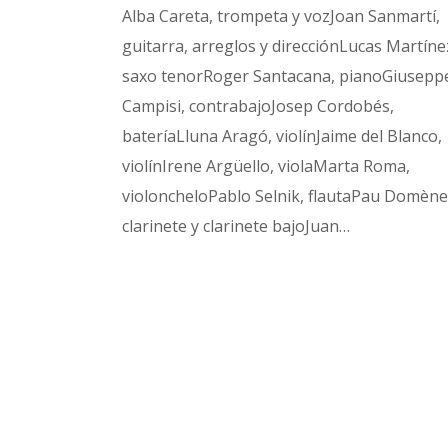
Alba Careta, trompeta y vozJoan Sanmartí,
guitarra, arreglos y direcciónLucas Martíne
saxo tenorRoger Santacana, pianoGiusepp
Campisi, contrabajoJosep Cordobés,
bateríaLluna Aragó, violínJaime del Blanco,
violínIrene Argüello, violaMarta Roma,
violoncheloPablo Selnik, flautaPau Domène
clarinete y clarinete bajoJuan…