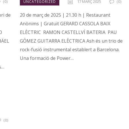
(0)
17 MARÇ 2025
(0)
UNCATEGORIZED
ri de
20 de març de 2025 | 21.30 h | Restaurant
Anònims | Gratuït GERARD CASSOLA BAIX
O
ELÈCTRIC RAMON CASTELLVÍ BATERIA PAU
HÄEL
GÓMEZ GUITARRA ELÈCTRICA Ash és un trio de
rock-fusió instrumental establert a Barcelona.
Una formació de Power…
s…
(0)