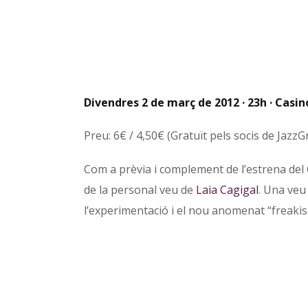
Divendres 2 de març de 2012 · 23h · Casin
Preu: 6€ / 4,50€ (Gratuït pels socis de JazzG
Com a prèvia i complement de l’estrena del 
de la personal veu de
Laia Cagigal
. Una veu 
l’experimentació i el nou anomenat “freak
Navegació
PREV POST