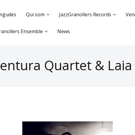
ingudes
Qui som
JazzGranollers Records
Ven
ranollers Ensemble
News
entura Quartet & Laia