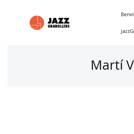
Benv
JazzG
Martí V