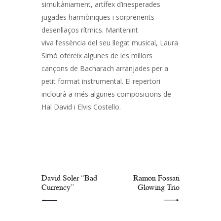
simultàniament, artífex d’inesperades
jugades harmòniques i sorprenents
desenllaços rítmics. Mantenint
viva l’essència del seu llegat musical, Laura
Simó ofereix algunes de les millors
cançons de Bacharach arranjades per a
petit format instrumental. El repertori
inclourà a més algunes composicions de
Hal David i Elvis Costello.
Navegació
d'entrades
PREV POST
NEXT POST
David Soler “Bad
Ramon Fossati
Currency”
Glowing Trio