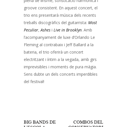
plena de lirisme, sofisticació harmònica i
groove consistent. En aquest concert, el
trio ens presentarà música dels recents
treballs discogràfics del guitarrista:
Most
Peculiar
,
Ashes
i
Live in Brooklyn
. Amb
l’acompanyament de luxe d’Orlando Le
Fleming al contrabaix i Jeff Ballard a la
bateria, el trio oferirà un concert
electritzant i íntim a la vegada, amb girs
imprevisibles i moments de pura màgia.
Sens dubte un dels concerts imperdibles
del festival!
Navegació
d'entrades
PREV POST
NEXT POST
BIG BANDS DE
COMBOS DEL