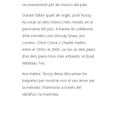
reconeixement per als músics del país.
Durant l’últim quart de segle, Jordi Rossy
ha estat un dels músics més reeixits en el
panorama del jazz. A banda de col·laborar
amb estrelles com Woody Shaw, Joe
Lovano, Chick Corea o Charlie Haden,
entre el 1994 i el 2005, va ser un dels pilars
d’un dels piano trios més influents: el Brad
Mehldau Trio.
Ara mateix Rossy deixa descansar les
baquetes per mostrar-nos el seu amor per
la melodia i l’harmonia a través del
vibràfon i la marimba.
Navegació