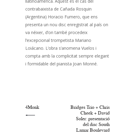
llatinoamericà. Aquest és el cas del
contrabaixista de Cañada Rosquin
(Argentina) Horacio Fumero, que ens
presenta un nou disc enregistrat al país on
va néixer, d’on també procedeix
l’excepcional trompetista Mariano
Loiácano. L’obra s’anomena Vuelos i
compta amb la complicitat sempre elegant
i formidable del pianista Joan Monné.
Navegació
d'entrades
PREV POST
NEXT POST
4Monk
Bridges Trio + Chris
Cheek + David
Soler: presentació
del disc South
Lamar Boulevard