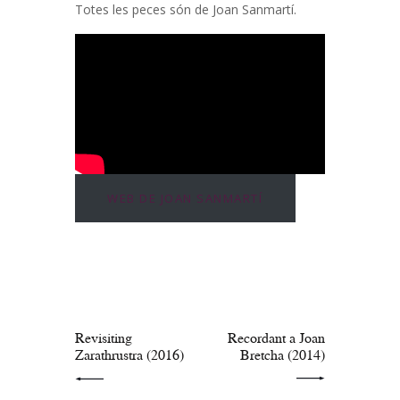
Totes les peces són de Joan Sanmartí.
WEB DE JOAN SANMARTÍ
Navegació
d'entrades
PREV POST
NEXT POST
Revisiting
Recordant a Joan
Zarathrustra (2016)
Bretcha (2014)