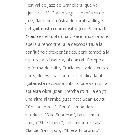
Festival de Jazz de Granollers, que va
ajuntar el 2013 a un seguit de músics de
jazz, flamenc i música de cambra dirigits
pel guitarrista i compositor Joan Sanmartí.
Cruïlla
és el títol d’una creació musical que
apel·la a l’encontre, a la descoberta, a la
confluència d’experiències, però també a la
ruptura, a l’absència, al comiat. Compost
en forma de suite, Cruïlla es divideix en sis
parts, de les quals una està dedicada al
guitarrista i activista cultural que va inspirar
aquesta obra, Joan Bretcha (“Cruïlla en J”), i
una altra al també guitarrista Sean Levitt
(“Cruïlla amb L”). Conté també dos
interludis: “Stile Supremo”, basat en la
cançó “Stile Libero”, del cantautor italià
Claudio Sanfilippo, i “Ibieca Impromtu”.