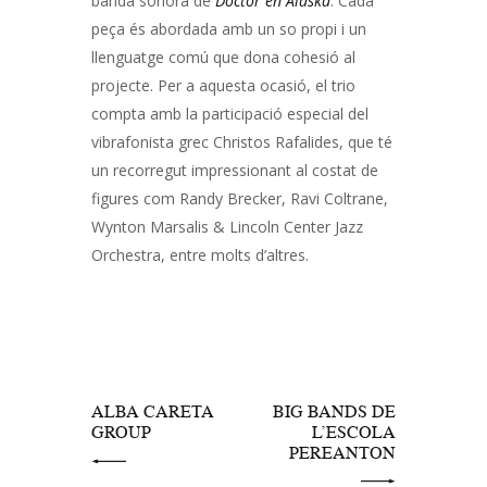
banda sonora de
Doctor en Alaska
. Cada
peça és abordada amb un so propi i un
llenguatge comú que dona cohesió al
projecte. Per a aquesta ocasió, el trio
compta amb la participació especial del
vibrafonista grec Christos Rafalides, que té
un recorregut impressionant al costat de
figures com Randy Brecker, Ravi Coltrane,
Wynton Marsalis & Lincoln Center Jazz
Orchestra, entre molts d’altres.
Navegació
d'entrades
PREV POST
NEXT POST
ALBA CARETA
BIG BANDS DE
GROUP
L’ESCOLA
PEREANTON