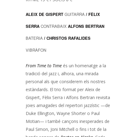
ALEIX DE GISPERT
GUITARRA
/ FÈLIX
SERRA
CONTRABAIX
ALFONS BERTRAN
BATERIA
/ CHRISTOS RAFALIDES
VIBRÀFON
From Time to Time
és un homenatge a la
tradició del jazz i, alhora, una mirada
personal als que considerem els nostres
estàndards. El trio format per Aleix de
Gispert, Fèlix Serra i Alfons Bertran revisita
joies amagades del repertori jazzístic —de
Duke Ellington, Wayne Shorter o Paul
Motian— i també cançons inesperades de
Paul Simon, Joni Mitchell o fins i tot de la