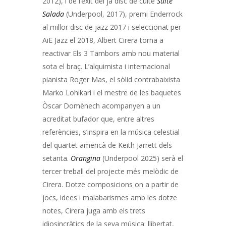
2012), i de l’èxit del ja disc de culte
Suite
Salada
(Underpool, 2017), premi Enderrock
al millor disc de jazz 2017 i seleccionat per
AiE Jazz el 2018, Albert Cirera torna a
reactivar Els 3 Tambors amb nou material
sota el braç. L’alquimista i internacional
pianista Roger Mas, el sòlid contrabaixista
Marko Lohikari i el mestre de les baquetes
Òscar Domènech acompanyen a un
acreditat bufador que, entre altres
referències, s’inspira en la música celestial
del quartet americà de Keith Jarrett dels
setanta.
Orangina
(Underpool 2025) serà el
tercer treball del projecte més melòdic de
Cirera. Dotze composicions on a partir de
jocs, idees i malabarismes amb les dotze
notes, Cirera juga amb els trets
idiosincràtics de la seva música: llibertat,