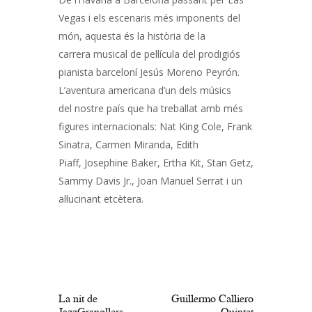
Vegas i els escenaris més imponents del
món, aquesta és la història de la
carrera musical de pel·lícula del prodigiós
pianista barceloní Jesús Moreno Peyrón.
L’aventura americana d’un dels músics
del nostre país que ha treballat amb més
figures internacionals: Nat King Cole, Frank
Sinatra, Carmen Miranda, Edith
Piaff, Josephine Baker, Ertha Kit, Stan Getz,
Sammy Davis Jr., Joan Manuel Serrat i un
al·lucinant etcètera.
Navegació
d'entrades
PREV POST
NEXT POST
La nit de
Guillermo Calliero
JazzGranollers
Quintet