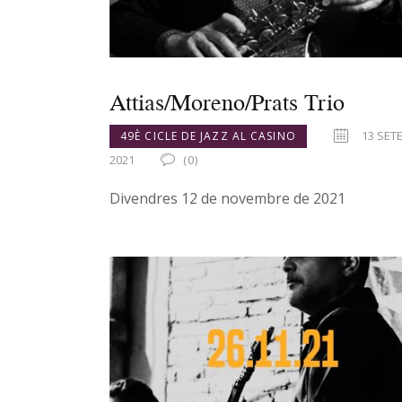
Attias/Moreno/Prats Trio
13 SET
49È CICLE DE JAZZ AL CASINO
2021
(0)
Divendres 12 de novembre de 2021