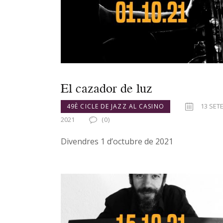
El cazador de luz
13 SET
49È CICLE DE JAZZ AL CASINO
2021
(0)
Divendres 1 d’octubre de 2021