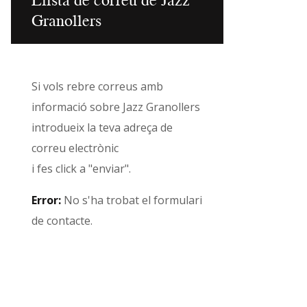
Granollers
Si vols rebre correus amb
informació sobre Jazz Granollers
introdueix la teva adreça de
correu electrònic
i fes click a "enviar".
Error:
No s'ha trobat el formulari
de contacte.