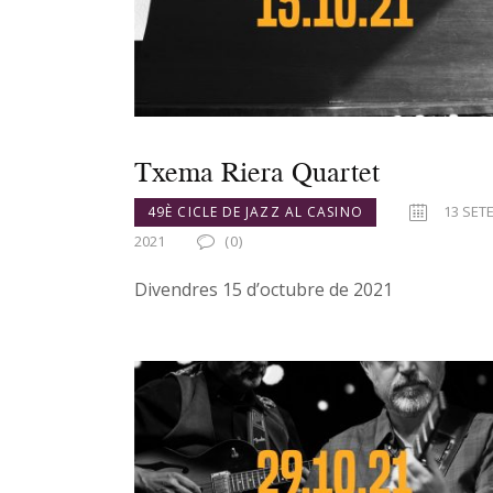
Txema Riera Quartet
13 SET
49È CICLE DE JAZZ AL CASINO
2021
(0)
Divendres 15 d’octubre de 2021