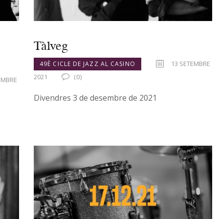
Tàlveg
13 SETEMBRE
49È CICLE DE JAZZ AL CASINO
2021
(0)
EMBRE
Divendres 3 de desembre de 2021