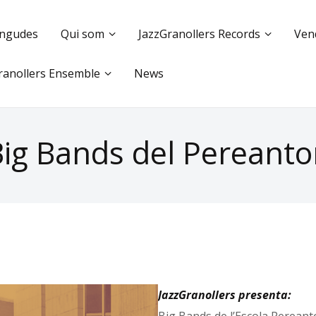
ingudes
Qui som
JazzGranollers Records
Ven
ranollers Ensemble
News
ig Bands del Pereant
JazzGranollers presenta: