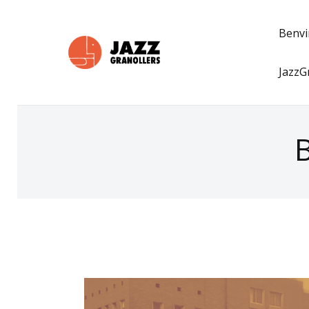
Benv
JazzG
B