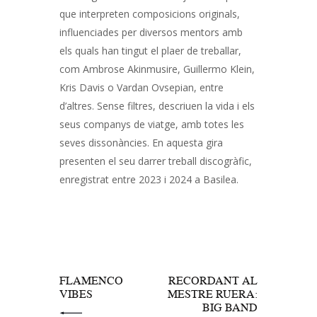
que interpreten composicions originals,
influenciades per diversos mentors amb
els quals han tingut el plaer de treballar,
com Ambrose Akinmusire, Guillermo Klein,
Kris Davis o Vardan Ovsepian, entre
d’altres. Sense filtres, descriuen la vida i els
seus companys de viatge, amb totes les
seves dissonàncies. En aquesta gira
presenten el seu darrer treball discogràfic,
enregistrat entre 2023 i 2024 a Basilea.
Navegació
d'entrades
PREV POST
NEXT POST
FLAMENCO
RECORDANT AL
VIBES
MESTRE RUERA:
BIG BAND