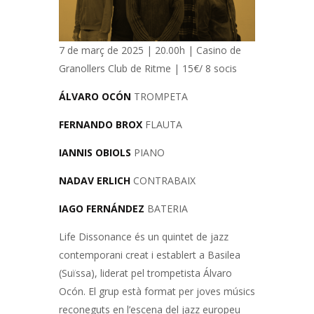
7 de març de 2025 | 20.00h | Casino de
Granollers Club de Ritme | 15€/ 8 socis
ÁLVARO OCÓN
TROMPETA
FERNANDO BROX
FLAUTA
IANNIS OBIOLS
PIANO
NADAV ERLICH
CONTRABAIX
IAGO FERNÁNDEZ
BATERIA
Life Dissonance és un quintet de jazz
contemporani creat i establert a Basilea
(Suïssa), liderat pel trompetista Álvaro
Ocón. El grup està format per joves músics
reconeguts en l’escena del jazz europeu