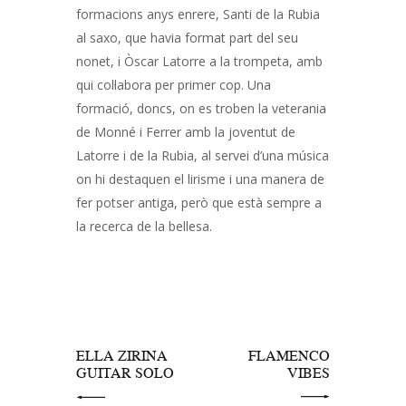
formacions anys enrere, Santi de la Rubia
al saxo, que havia format part del seu
nonet, i Òscar Latorre a la trompeta, amb
qui col·labora per primer cop. Una
formació, doncs, on es troben la veterania
de Monné i Ferrer amb la joventut de
Latorre i de la Rubia, al servei d’una música
on hi destaquen el lirisme i una manera de
fer potser antiga, però que està sempre a
la recerca de la bellesa.
Navegació
d'entrades
PREV POST
NEXT POST
ELLA ZIRINA
FLAMENCO
GUITAR SOLO
VIBES